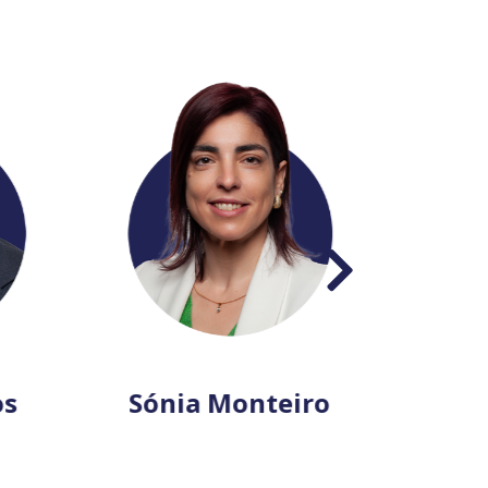
s
Sónia Monteiro
Patríc