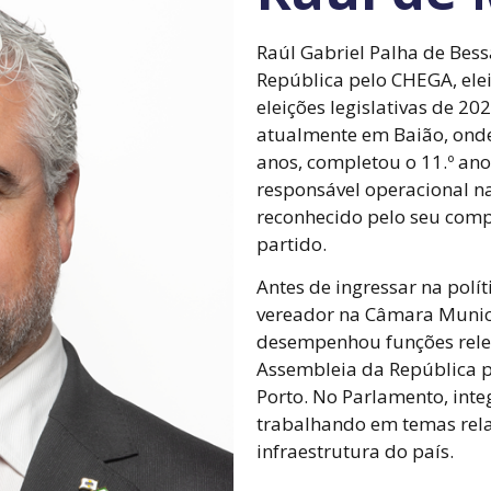
Raúl Gabriel Palha de Bes
República pelo CHEGA, eleit
eleições legislativas de 2
atualmente em Baião, onde 
anos, completou o 11.º an
responsável operacional na 
reconhecido pelo seu comp
partido.
Antes de ingressar na polít
vereador na Câmara Munic
desempenhou funções relev
Assembleia da República p
Porto. No Parlamento, inte
trabalhando em temas rel
infraestrutura do país.