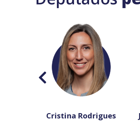
orim
Cristina Rodrigues
J