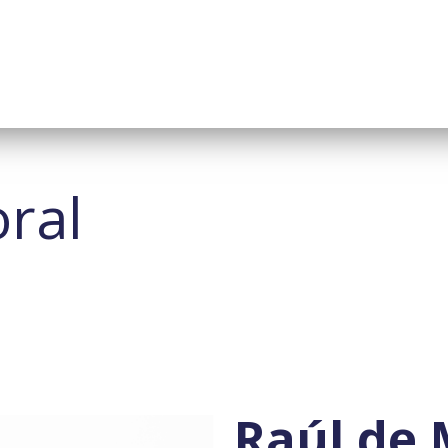
oral
Raúl de 